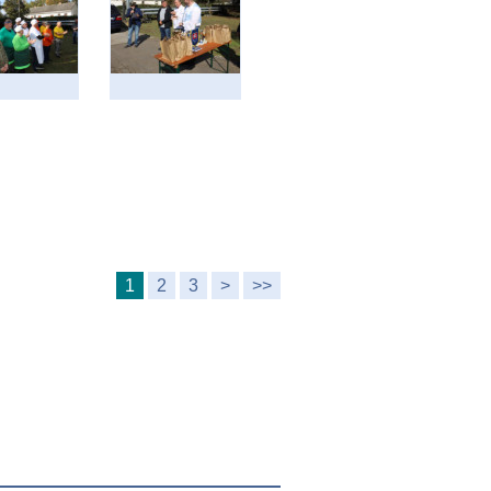
1
2
3
>
>>