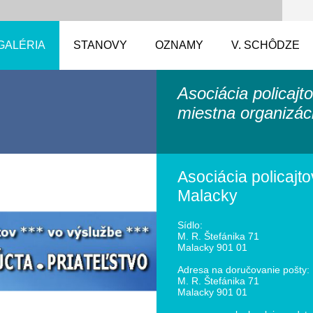
GALÉRIA
STANOVY
OZNAMY
V. SCHÔDZE
Asociácia policajt
miestna organizác
Asociácia policajto
Malacky
Sídlo:
M. R. Štefánika 71
Malacky 901 01
Adresa na doručovanie pošty:
M. R. Štefánika 71
Malacky 901 01