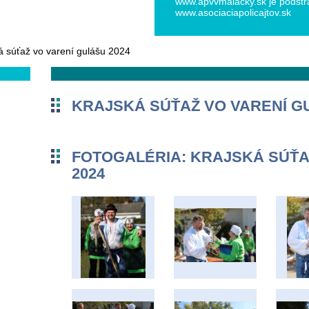
www.apvvmalacky.sk je podstr
www.asociaciapolicajtov.sk
Telefón
á súťaž vo varení gulášu 2024
+421.0903379314
apvv.mal
acky@gma
il.com
KRAJSKÁ SÚŤAŽ VO VARENÍ G
FOTOGALÉRIA: KRAJSKÁ SÚŤA
2024