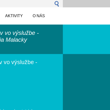
AKTIVITY
O NÁS
ov vo výslužbe -
ia Malacky
v vo výslužbe -