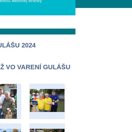
ánkou webovej stránky
ULÁŠU 2024
Ž VO VARENÍ GULÁŠU