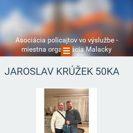
Asociácia policajtov vo výslužbe -
miestna organizácia Malacky
JAROSLAV KRÚŽEK 50KA