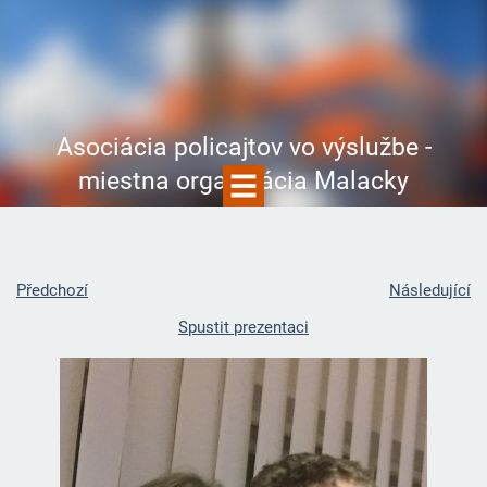
Asociácia policajtov vo výslužbe -
miestna organizácia Malacky
Předchozí
Následující
Spustit prezentaci