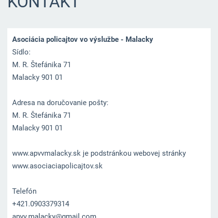
KONTAKT
Asociácia policajtov vo výslužbe - Malacky
Sídlo:
M. R. Štefánika 71
Malacky 901 01
Adresa na doručovanie pošty:
M. R. Štefánika 71
Malacky 901 01
www.apvvmalacky.sk je podstránkou webovej stránky
www.asociaciapolicajtov.sk
Telefón
+421.0903379314
apvv.mal
acky@gma
il.com