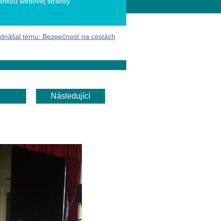
ánkou webovej stránky
ednášal tému: Bezpečnosť na cestách
Následující