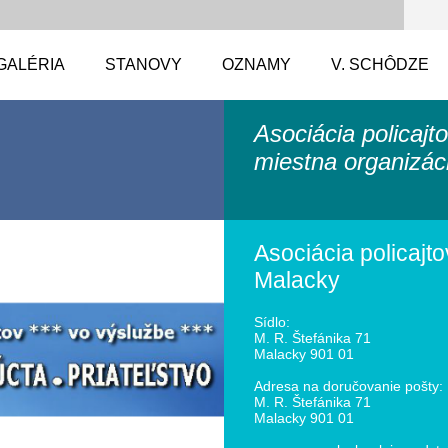
GALÉRIA
STANOVY
OZNAMY
V. SCHÔDZE
Asociácia policajt
miestna organizác
Asociácia policajto
Malacky
Sídlo:
M. R. Štefánika 71
Malacky 901 01
Adresa na doručovanie pošty:
M. R. Štefánika 71
Malacky 901 01