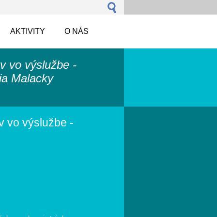
AKTIVITY
O NÁS
ov vo výslužbe -
ia Malacky
v vo výslužbe -