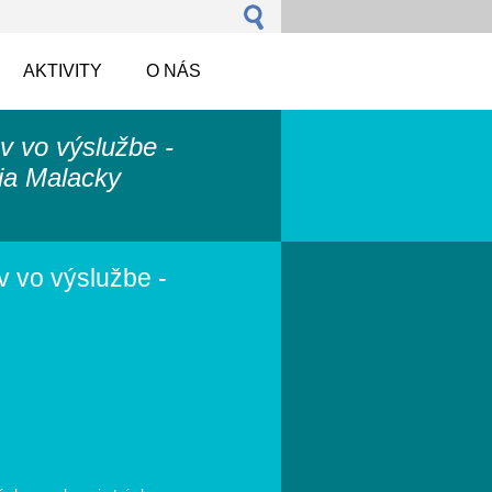
AKTIVITY
O NÁS
ov vo výslužbe -
ia Malacky
v vo výslužbe -