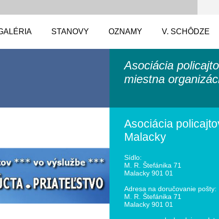
GALÉRIA
STANOVY
OZNAMY
V. SCHÔDZE
Asociácia policajt
miestna organizác
Asociácia policajto
Malacky
Sídlo:
M. R. Štefánika 71
Malacky 901 01
Adresa na doručovanie pošty:
M. R. Štefánika 71
Malacky 901 01