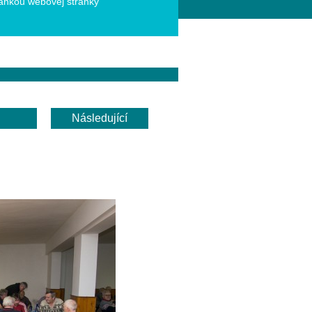
ánkou webovej stránky
Následující