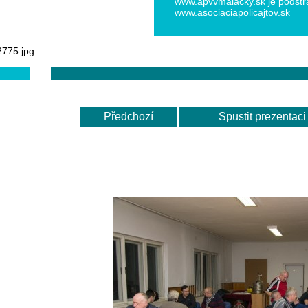
www.apvvmalacky.sk je podstr
www.asociaciapolicajtov.sk
Telefón
775.jpg
+421.0903379314
apvv.mal
acky@gma
il.com
Předchozí
Spustit prezentaci